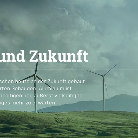
und Zukunft
schon heute an der Zukunft gebaut:
rten Gebäuden. Aluminium ist
haltigen und äußerst vielseitigen
iniges mehr zu erwarten.