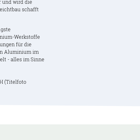
r und wird die
eichtbau schafft
igste
inium-Werkstoffe
rungen für die
von Aluminium im
lt - alles im Sinne
 (Titelfoto