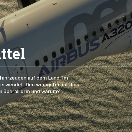
ttel
tfahrzeugen auf dem Land, im
 verwendet. Den wenigsten ist dies
 überall drin und warum?