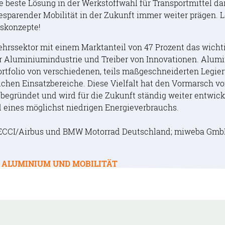
e beste Lösung in der Werkstoffwahl für Transportmittel da
sparender Mobilität in der Zukunft immer weiter prägen. L
tskonzepte!
kehrssektor mit einem Marktanteil von 47 Prozent das wicht
Aluminiumindustrie und Treiber von Innovationen. Alum
Portfolio von verschiedenen, teils maßgeschneiderten Legie
ichen Einsatzbereiche. Diese Vielfalt hat den Vormarsch 
begründet und wird für die Zukunft ständig weiter entwicke
d eines möglichst niedrigen Energieverbrauchs.
ECCI/Airbus und BMW Motorrad Deutschland; miweba GmbH
e
ALUMINIUM UND MOBILITÄT