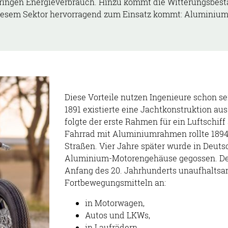
ingen Energieverbrauch. Hinzu kommt die Witterungsbest
diesem Sektor hervorragend zum Einsatz kommt: Aluminium 
Diese Vorteile nutzen Ingenieure schon se
1891 existierte eine Jachtkonstruktion au
folgte der erste Rahmen für ein Luftschif
Fahrrad mit Aluminiumrahmen rollte 1894
Straßen. Vier Jahre später wurde in Deuts
Aluminium-Motorengehäuse gegossen. Der l
Anfang des 20. Jahrhunderts unaufhaltsam
Fortbewegungsmitteln an:
in Motorwagen,
Autos und LKWs
,
in Laufrädern,